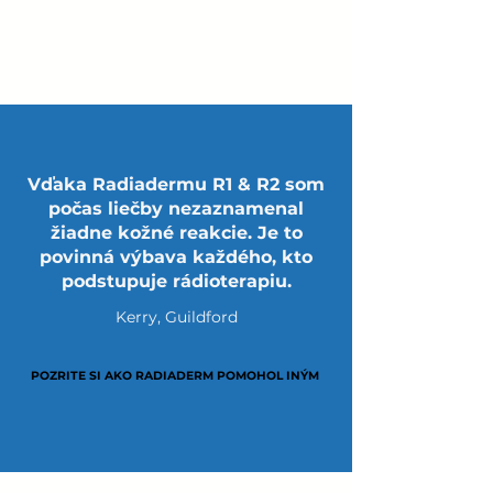
Γ
Vďaka Radiadermu R1 & R2 som
počas liečby nezaznamenal
žiadne kožné reakcie. Je to
povinná výbava každého, kto
podstupuje rádioterapiu.
Kerry, Guildford
POZRITE SI AKO RADIADERM POMOHOL INÝM
POZRITE SI AKO RADIADERM POMOHOL INÝM