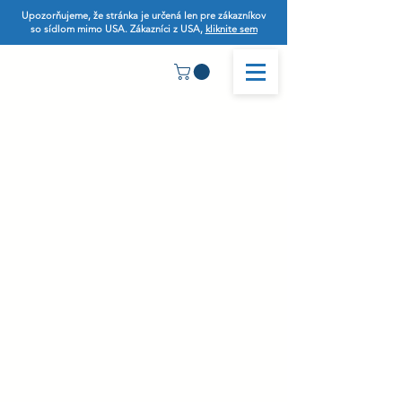
Upozorňujeme, že stránka je určená len pre zákazníkov
so sídlom mimo USA. Zákazníci z USA,
kliknite sem