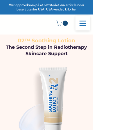
Vær oppmerksom på at nettstedet kun er for kunder
basert utenfor USA. USA-kunder,
klikk her
R2™ Soothing Lotion
The Second Step in Radiotherapy
Skincare Support