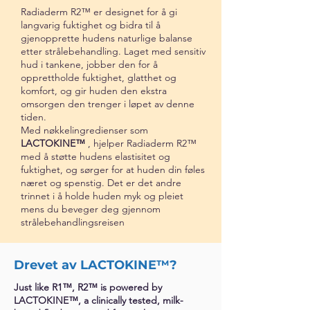
Radiaderm R2™ er designet for å gi
langvarig fuktighet og bidra til å
gjenopprette hudens naturlige balanse
etter strålebehandling. Laget med sensitiv
hud i tankene, jobber den for å
opprettholde fuktighet, glatthet og
komfort, og gir huden den ekstra
omsorgen den trenger i løpet av denne
tiden.
Med nøkkelingredienser som
LACTOKINE™
, hjelper Radiaderm R2™
med å støtte hudens elastisitet og
fuktighet, og sørger for at huden din føles
næret og spenstig. Det er det andre
trinnet i å holde huden myk og pleiet
mens du beveger deg gjennom
strålebehandlingsreisen
Drevet av LACTOKINE™?
Just like R1™, R2™ is powered by
LACTOKINE™, a clinically tested, milk-