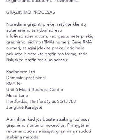
originaliomis etiketėmis ir etiketėmis.
GRĄŽINIMO PROCESAS
Norėdami grąžinti prekę, rašykite klientų
aptarnavimo tarnybai adresu
info@radiaderm.com
, kad gautumėte prekių
grąžinimo leidimo (RMA) numerį. Gavę RMA
numerį, saugiai įdėkite prekę į originalią
pakuotę ir pateiktą grąžinimo formą, tada
išsiųskite grąžinimą šiuo adresu:
Radiaderm Ltd
Dėmesio: grąžinimai
RMA Nr.
Unit 6 Mead Business Center
Mead Lane
Hertfordas, Hertfordšyras SG13 7BJ
Jungtinė Karalystė
Atminkite, kad jūs būsite atsakingi už visus
grąžinimo siuntimo mokesčius. Primygtinai
rekomenduojame išsiųsti grąžinimą naudoti
stebimą metodą.