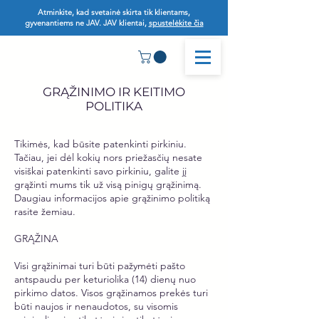
Atminkite, kad svetainė skirta tik klientams,
gyvenantiems ne JAV. JAV klientai,
spustelėkite čia
GRĄŽINIMO IR KEITIMO
POLITIKA
Tikimės, kad būsite patenkinti pirkiniu.
Tačiau, jei dėl kokių nors priežasčių nesate
visiškai patenkinti savo pirkiniu, galite jį
grąžinti mums tik už visą pinigų grąžinimą.
Daugiau informacijos apie grąžinimo politiką
rasite žemiau.
GRĄŽINA
Visi grąžinimai turi būti pažymėti pašto
antspaudu per keturiolika (14) dienų nuo
pirkimo datos. Visos grąžinamos prekės turi
būti naujos ir nenaudotos, su visomis