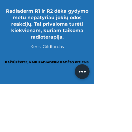
Radiaderm R1 ir R2 dėka gydymo
metu nepatyriau jokių odos
reakcijų. Tai privaloma turėti
kiekvienam, kuriam taikoma
radioterapija.
Keris, Gildfordas
PAŽIŪRĖKITE, KAIP RADIADERM PADĖJO KITIEMS
PAŽIŪRĖKITE, KAIP RADIADERM PADĖJO KITIEMS
Informacija ir palaikymas
Apie Radiaderm