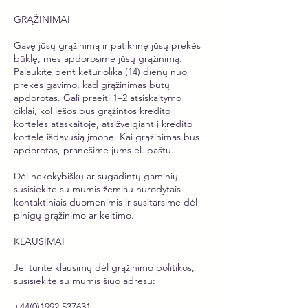
GRĄŽINIMAI
Gavę jūsų grąžinimą ir patikrinę jūsų prekės
būklę, mes apdorosime jūsų grąžinimą.
Palaukite bent keturiolika (14) dienų nuo
prekės gavimo, kad grąžinimas būtų
apdorotas. Gali praeiti 1–2 atsiskaitymo
ciklai, kol lėšos bus grąžintos kredito
kortelės ataskaitoje, atsižvelgiant į kredito
kortelę išdavusią įmonę. Kai grąžinimas bus
apdorotas, pranešime jums el. paštu.
Dėl nekokybiškų ar sugadintų gaminių
susisiekite su mumis žemiau nurodytais
kontaktiniais duomenimis ir susitarsime dėl
pinigų grąžinimo ar keitimo.
KLAUSIMAI
Jei turite klausimų dėl grąžinimo politikos,
susisiekite su mumis šiuo adresu:
+44(0)1992 537631