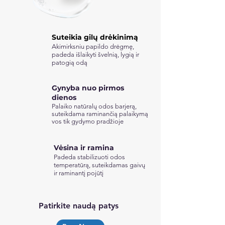
Suteikia gilų drėkinimą
Akimirksniu papildo drėgmę,
padeda išlaikyti švelnią, lygią ir
patogią odą
Gynyba nuo pirmos
dienos
Palaiko natūralų odos barjerą,
suteikdama raminančią palaikymą
vos tik gydymo pradžioje
Vėsina ir ramina
Padeda stabilizuoti odos
temperatūrą, suteikdamas gaivų
ir raminantį pojūtį
Patirkite naudą patys