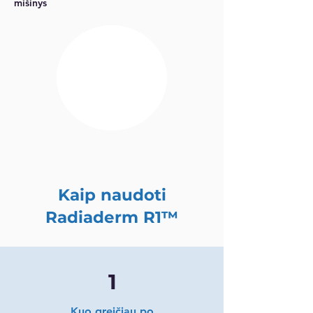
mišinys
Kaip naudoti
Radiaderm R1™
1
Kuo greičiau po