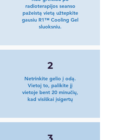
radioterapijos seanso
pažeistą vietą užtepkite
gausiu R1™ Cooling Gel
sluoksniu.
2
Netrinkite gelio į odą.
Vietoj to, palikite jį
vietoje bent 20 minučių,
kad visiškai įsigertų
3