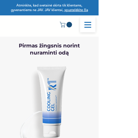
Atminkite, kad svetainė skirta tik klientams,
gyvenantiems ne JAV. JAV klientai,
spustelėkite čia
Pirmas žingsnis norint
nuraminti odą