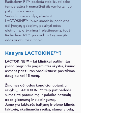
Γ
Radiaderm R1™ padeda stabilizuoti odos
temperatūrą ir numalšinti diskomfortą nuo
pat pirmos dienos.
Sudedamosios dalys, įskaitant
LACTOKINE™, buvo specialiai parinktos
dėl įrodytų gebėjimų palaikyti odos
glotnumą, drėkinimą ir elastingumą, todėl
Radiaderm R1™ yra svarbus žingsnis jūsų
odos priežiūros rutinoje.
Kas yra LACTOKINE™?
LACTOKINE™ – tai kliniškai patikrintas
pieno pagrindu pagamintas skystis, kuriuo
asmens priežiūros produktuose pasitikima
daugiau nei 15 metų.
Žinomas dėl odos kondicionuojančių
savybių, LACTOKINE™ taip pat padeda
sumažinti paraudimą ir palaiko natūralų
odos glotnumą ir elastingumą.
Jame yra laktozės baltymų ir pieno kilmės
faktorių, skatinančių sveiką, stangrią odą,