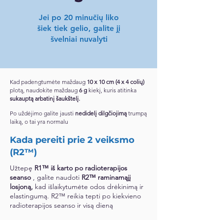
Jei po 20 minučių liko
šiek tiek gelio, galite jį
švelniai nuvalyti
Kad padengtumėte maždaug
10 x 10 cm (4 x 4 colių)
plotą, naudokite maždaug
6 g
kiekį, kuris atitinka
sukauptą arbatinį šaukštelį.
Po uždėjimo galite jausti
nedidelį dilgčiojimą
trumpą
laiką, o tai yra normalu
Kada pereiti prie 2 veiksmo
(R2™)
Užtepę
R1™ iš karto po radioterapijos
seanso
, galite naudoti
R2™ raminamąjį
losjoną,
kad išlaikytumėte odos drėkinimą ir
elastingumą. R2™ reikia tepti po kiekvieno
radioterapijos seanso ir visą dieną