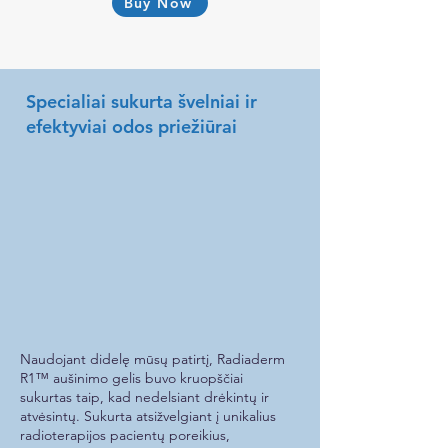
Buy Now
Specialiai sukurta švelniai ir
efektyviai odos priežiūrai
Naudojant didelę mūsų patirtį, Radiaderm
R1™ aušinimo gelis buvo kruopščiai
sukurtas taip, kad nedelsiant drėkintų ir
atvėsintų. Sukurta atsižvelgiant į unikalius
radioterapijos pacientų poreikius,