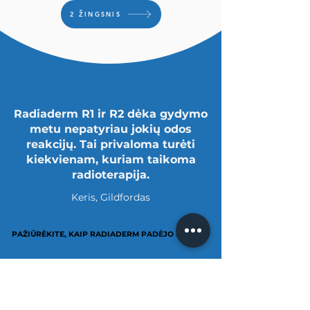
2 ŽINGSNIS
Radiaderm R1 ir R2 dėka gydymo
metu nepatyriau jokių odos
reakcijų. Tai privaloma turėti
kiekvienam, kuriam taikoma
radioterapija.
Keris, Gildfordas
PAŽIŪRĖKITE, KAIP RADIADERM PADĖJO KITIEMS
PAŽIŪRĖKITE, KAIP RADIADERM PADĖJO KITIEMS