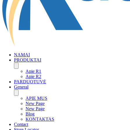
NAMAI
PRODUKTAI
Apie R1
Apie R2
PARDUOTUVĖ
General
APIE MUS
New Page
New Page
Blog
KONTAKTAS
Contact
Store Locator