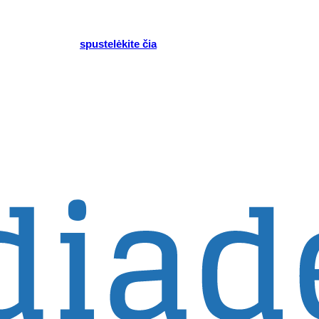
AV. JAV klientai,
spustelėkite čia