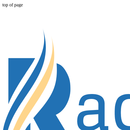
top of page
Atminkite, kad svetainė skirta tik klientams, gyvenantiems ne J