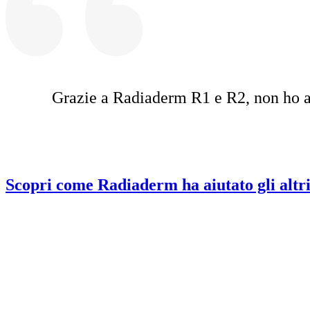
M 
Grazie a Radiaderm R1 e R2, non ho av
Scopri come Radiaderm ha aiutato gli altr
SCOPRI COME RA
SCOPRI COME RA