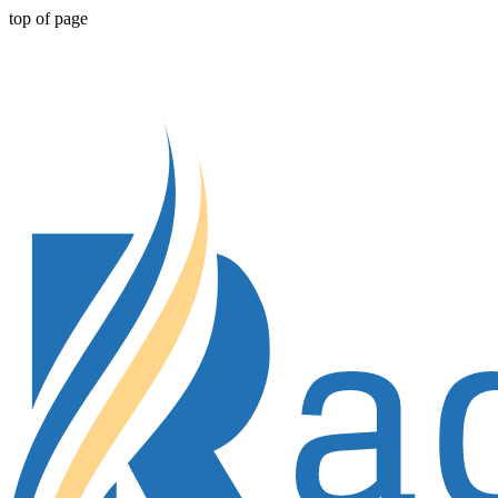
top of page
Benvenuti in Radiaderm. Tieni presente che il sito è rise