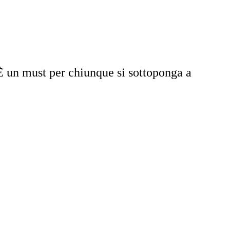
AIU
È un must per chiunque si sottoponga a
UTATO GLI ALTR
UTATO GLI ALTR