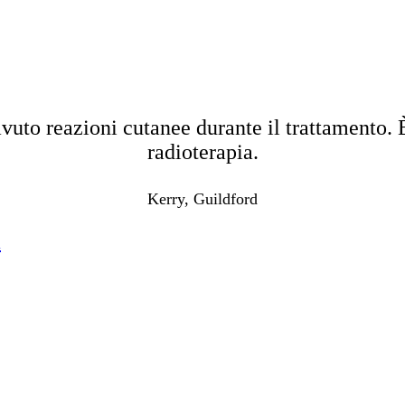
HA 
uto reazioni cutanee durante il trattamento. 
radioterapia.
Kerry, Guildford
i
DIADERM HA AI
DIADERM HA AI