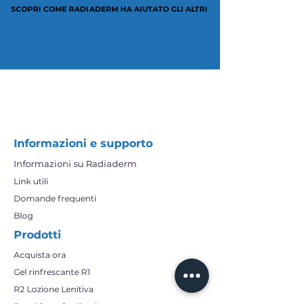
SCOPRI COME RADIADERM HA AIUTATO GLI ALTRI
SCOPRI COME RADIADERM HA AIUTATO GLI ALTRI
Informazioni e supporto
Informazioni su Radiaderm
Link utili
Domande frequenti
Blog
Prodotti
Acquista ora
Gel rinfrescante R1
R2 Lozione Lenitiva
Dacci il tuo feedback