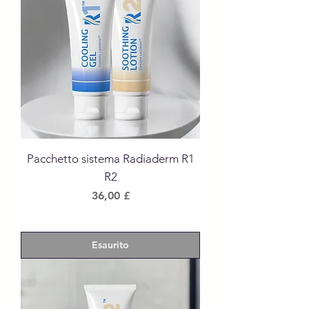
Pacchetto sistema Radiaderm R1
R2
Prezzo
36,00 £
Esaurito