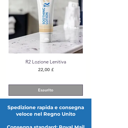
Γ
R2 Lozione Lenitiva
Prezzo
22,00 £
Esaurito
Spedizione rapida e consegna
veloce nel Regno Unito
Consegna standard: Royal Mail