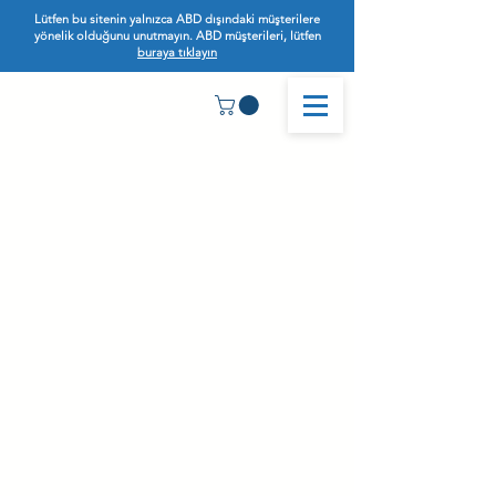
Lütfen bu sitenin yalnızca ABD dışındaki müşterilere
yönelik olduğunu unutmayın. ABD müşterileri, lütfen
buraya tıklayın