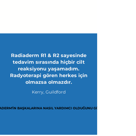
Γ
Radiaderm R1 & R2 sayesinde
tedavim sırasında hiçbir cilt
reaksiyonu yaşamadım.
Radyoterapi gören herkes için
olmazsa olmazdır.
Kerry, Guildford
ADERM'IN BAŞKALARINA NASIL YARDIMCI OLDUĞUNU GÖRÜN
ADERM'IN BAŞKALARINA NASIL YARDIMCI OLDUĞUNU GÖRÜN