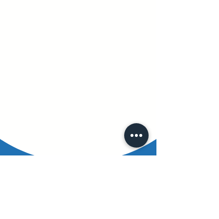
Dankzij Radiaderm R1 & R2 heb
ik geen huidreacties ervaren