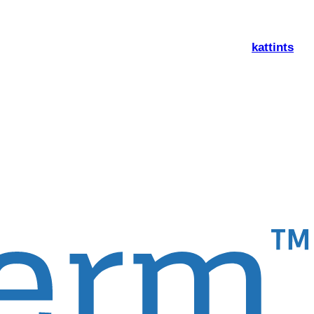
zámára készült. Az USA-beli oldalunkra kérem
kattints