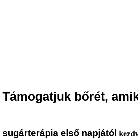
Támogatjuk bőrét, ami
Gyengéd, szakértők által összeállíto
sugárterápia első napjától
kezd