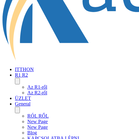
ITTHON
R1 R2
Az R1-ről
Az R2-ről
ÜZLET
General
RÓL RŐL
New Page
New Page
Blog
KAPCSOLATBA LÉPNI