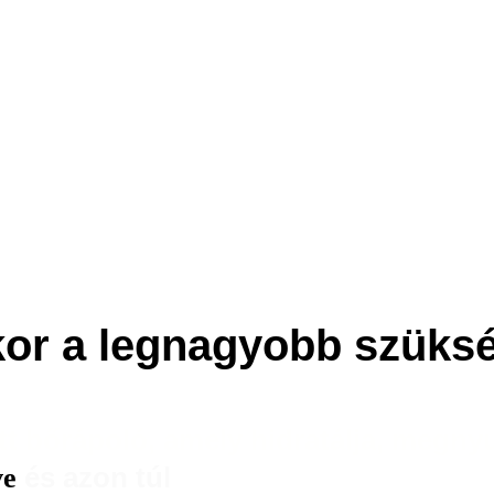
kor a legnagyobb szüksé
tt bőrápoló, amely hidratálja, megny
és azon túl
ve