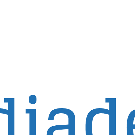
a webhely csak az Egyesült Államokon kívüli ügyfelek s