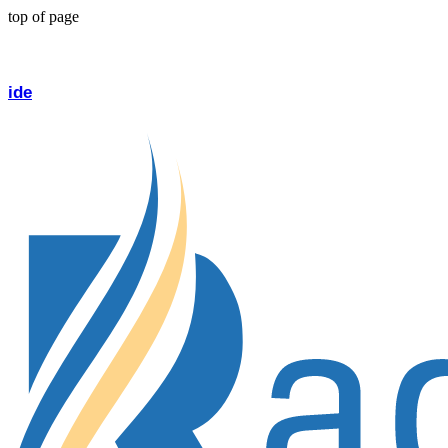
top of page
Üdvözöljük a Radiadermben. Felhívjuk figyelmét, hogy 
ide